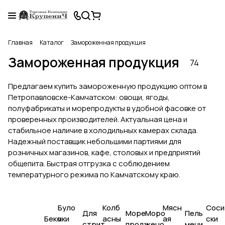
Главная
Каталог
Замороженная продукция
Замороженная продукция
74
Предлагаем купить замороженную продукцию оптом в
Петропавловске-Камчатском: овощи, ягоды,
полуфабрикаты и морепродукты в удобной фасовке от
проверенных производителей. Актуальная цена и
стабильное наличие в холодильных камерах склада.
Надежный поставщик небольшими партиями для
розничных магазинов, кафе, столовых и предприятий
общепита. Быстрая отгрузка с соблюдением
температурного режима по Камчатскому краю.
Було
Колб
Мясн
Соси
Для
Море
Моро
Пель
Беко
чки
асны
ая
ски
стрит
проду
жено
мени,