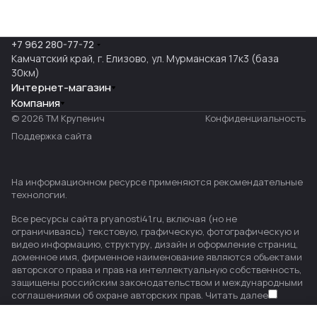
+7 962 280-77-72
Камчатский край, г. Елизово, ул. Мурманская 17к3 (база
30км)
Интернет-магазин
Компания
© 2026 ТМ Крупенич
Конфиденциальность
Поддержка сайта
На информационном ресурсе применяются
рекомендательные
технологии
.
Все ресурсы сайта pryanosti41.ru, включая (но не
ограничиваясь) текстовую, графическую, фотографическую и
видео информацию, структуру, дизайн и оформление страниц,
доменное имя, фирменное наименование являются объектами
авторского права и прав на интеллектуальную собственность,
защищены российским законодательством и международными
соглашениями об охране авторских прав.
Читать далее