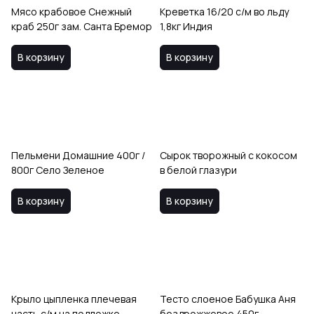
Мясо крабовое Снежный
Креветка 16/20 с/м во льду
краб 250г зам. Санта Бремор
1,8кг Индия
В корзину
В корзину
Пельмени Домашние 400г /
Сырок творожный с кокосом
800г Село Зеленое
в белой глазури
В корзину
В корзину
Крыло цыпленка плечевая
Тесто слоеное Бабушка Аня
часть с/м на подложке
бездрожжевое 450г