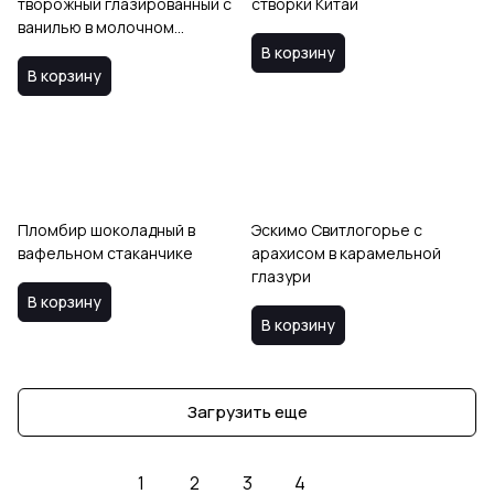
творожный глазированный с
створки Китай
ванилью в молочном
шоколаде
В корзину
В корзину
Пломбир шоколадный в
Эскимо Свитлогорье с
вафельном стаканчике
арахисом в карамельной
глазури
В корзину
В корзину
Загрузить еще
1
2
3
4