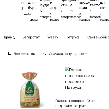
н
для
е
проду
для
фуда
кты
е
тесто
бург
изде
кция
хот-
2
8
7
19
7
еров
лия
дого
3
3
9
2
товара
товаров
товаров
товаров
товаров
в
товара
товара
товаров
товар
Бренд
Багерстат
We Fry
Петруха
Санта-Брем
Все фильтры
Сначала популярные
Голень цыпленка с/м на
подложке Петруха