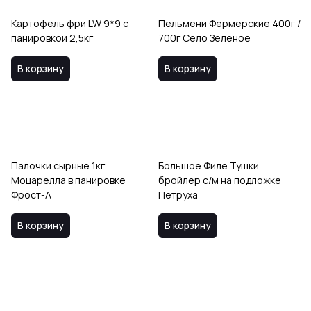
Картофель фри LW 9*9 с
Пельмени Фермерские 400г /
панировкой 2,5кг
700г Село Зеленое
В корзину
В корзину
Палочки сырные 1кг
Большое Филе Тушки
Моцарелла в панировке
бройлер с/м на подложке
Фрост-А
Петруха
В корзину
В корзину