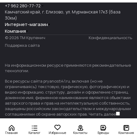
+7 962 280-77-72
Камчатский край, г. Елизово, ул. Мурманская 17к3 (база
30км)
Интернет-магазин
Компания
© 2026 ТМ Крупенич
Конфиденциальность
Поддержка сайта
На информационном ресурсе применяются
рекомендательные
технологии
.
Все ресурсы сайта pryanosti41.ru, включая (но не
ограничиваясь) текстовую, графическую, фотографическую и
видео информацию, структуру, дизайн и оформление страниц,
доменное имя, фирменное наименование являются объектами
авторского права и прав на интеллектуальную собственность,
защищены российским законодательством и международными
соглашениями об охране авторских прав.
Читать далее
Главная
Каталог
Избранные
Контакты
Бренды
Компания