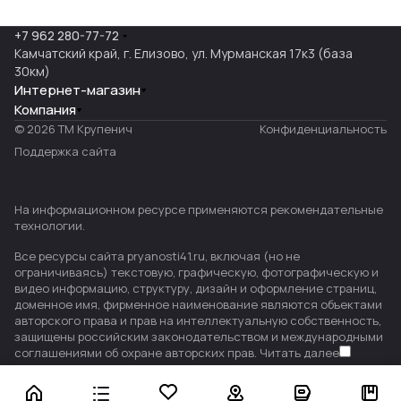
+7 962 280-77-72
Камчатский край, г. Елизово, ул. Мурманская 17к3 (база
30км)
Интернет-магазин
Компания
© 2026 ТМ Крупенич
Конфиденциальность
Поддержка сайта
На информационном ресурсе применяются
рекомендательные
технологии
.
Все ресурсы сайта pryanosti41.ru, включая (но не
ограничиваясь) текстовую, графическую, фотографическую и
видео информацию, структуру, дизайн и оформление страниц,
доменное имя, фирменное наименование являются объектами
авторского права и прав на интеллектуальную собственность,
защищены российским законодательством и международными
соглашениями об охране авторских прав.
Читать далее