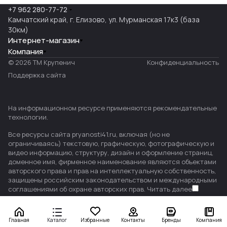
+7 962 280-77-72
Камчатский край, г. Елизово, ул. Мурманская 17к3 (база
30км)
Интернет-магазин
Компания
© 2026 ТМ Крупенич
Конфиденциальность
Поддержка сайта
На информационном ресурсе применяются
рекомендательные
технологии
.
Все ресурсы сайта pryanosti41.ru, включая (но не
ограничиваясь) текстовую, графическую, фотографическую и
видео информацию, структуру, дизайн и оформление страниц,
доменное имя, фирменное наименование являются объектами
авторского права и прав на интеллектуальную собственность,
защищены российским законодательством и международными
соглашениями об охране авторских прав.
Читать далее
Главная
Каталог
Избранные
Контакты
Бренды
Компания