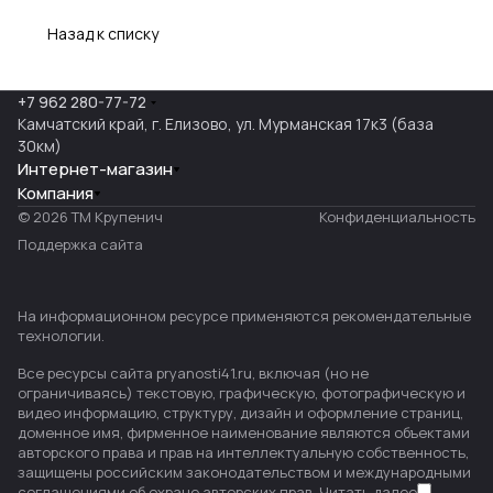
Назад к списку
+7 962 280-77-72
Камчатский край, г. Елизово, ул. Мурманская 17к3 (база
30км)
Интернет-магазин
Компания
© 2026 ТМ Крупенич
Конфиденциальность
Поддержка сайта
На информационном ресурсе применяются
рекомендательные
технологии
.
Все ресурсы сайта pryanosti41.ru, включая (но не
ограничиваясь) текстовую, графическую, фотографическую и
видео информацию, структуру, дизайн и оформление страниц,
доменное имя, фирменное наименование являются объектами
авторского права и прав на интеллектуальную собственность,
защищены российским законодательством и международными
соглашениями об охране авторских прав.
Читать далее