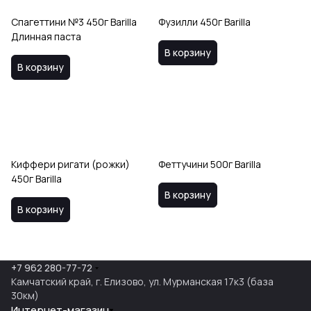
Спагеттини №3 450г Barilla
Фузилли 450г Barilla
Длинная паста
В корзину
В корзину
Киффери ригати (рожки)
Феттучини 500г Barilla
450г Barilla
В корзину
В корзину
+7 962 280-77-72
Камчатский край, г. Елизово, ул. Мурманская 17к3 (база
30км)
Интернет-магазин