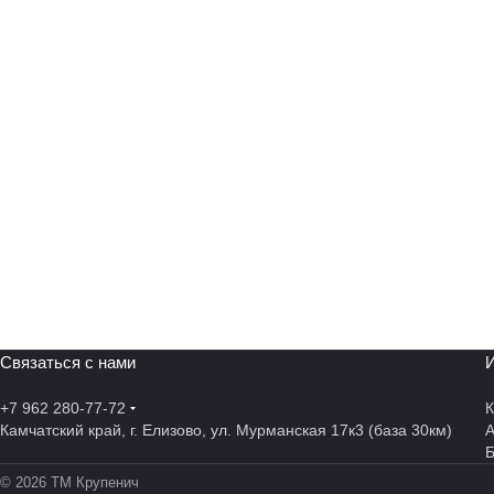
Связаться с нами
И
+7 962 280-77-72
К
Камчатский край, г. Елизово, ул. Мурманская 17к3 (база 30км)
А
© 2026 ТМ Крупенич