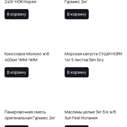
240г HOKI Корея
Гурмикс 2кг
В корзину
В корзину
Кокосовое Молоко ж\б
Морская капуста СУШИ НОРИ
400мл ЧИМ-ЧИМ
14г 5 листов Sen Soy
В корзину
В корзину
Панировочная смесь
Маслины целые 3кг б/к ж/б
оригинальная Гурмикс 2кг
Sun Feel Испания