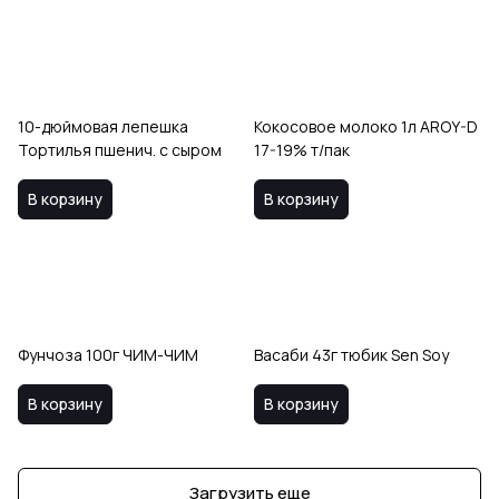
10-дюймовая лепешка
Кокосовое молоко 1л AROY-D
Тортилья пшенич. с сыром
17-19% т/пак
В корзину
В корзину
Фунчоза 100г ЧИМ-ЧИМ
Васаби 43г тюбик Sen Soy
В корзину
В корзину
Загрузить еще