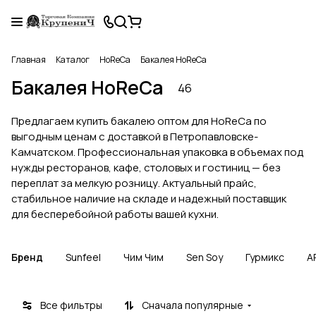
Главная
Каталог
HoReCa
Бакалея HoReCa
Бакалея HoReCa
46
Предлагаем купить бакалею оптом для HoReCa по
выгодным ценам с доставкой в Петропавловске-
Камчатском. Профессиональная упаковка в объемах под
нужды ресторанов, кафе, столовых и гостиниц — без
переплат за мелкую розницу. Актуальный прайс,
стабильное наличие на складе и надежный поставщик
для бесперебойной работы вашей кухни.
Бренд
Sunfeel
Чим Чим
Sen Soy
Гурмикс
A
Все фильтры
Сначала популярные