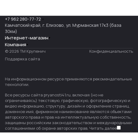
+7 962 280-77-72
Камчатский край, г. Елизово, ул. Мурманская 17к3 (база
30км)
Интернет-магазин
Компания
© 2026 ТМ Крупенич
Конфиденциальность
Поддержка сайта
На информационном ресурсе применяются
рекомендательные
технологии
.
Все ресурсы сайта pryanosti41.ru, включая (но не
ограничиваясь) текстовую, графическую, фотографическую и
видео информацию, структуру, дизайн и оформление страниц,
доменное имя, фирменное наименование являются объектами
авторского права и прав на интеллектуальную собственность,
защищены российским законодательством и международными
соглашениями об охране авторских прав.
Читать далее