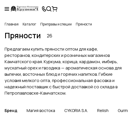
Главная
Каталог
Приправы и специи
Пряности
Пряности
26
Предлагаем купить пряности оптом для кафе,
ресторанов, кондитерских и розничных магазинов
Камчатского края. Куркума, корица, кардамон, имбирь,
мускатный орех и гвоздика — ароматическая основа для
выпечки, восточных блюд и горячих напитков. Гибкие
условия мелкого опта, профессиональная фасовка и
надежный поставщик с быстрой доставкой со склада в
Петропавловске-Камчатском.
Бренд
Магия востока
CYKORIA S.A.
Relish
Gurm