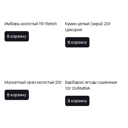
Имбирь молотый 15г Relish
Кумин целый (зира) 20г
Цикория
В корзину
В корзину
Мускатный орех молотый 20г
Барбарис ягоды сушенные
10г GURMINA
В корзину
В корзину