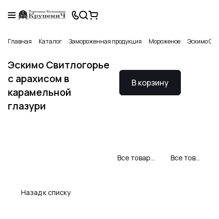
Главная
Каталог
Замороженная продукция
Мороженое
Эскимо Сви
Эскимо Свитлогорье
с арахисом в
В корзину
карамельной
глазури
Все товары Свитлогорье
Все товары категории
Назад к списку