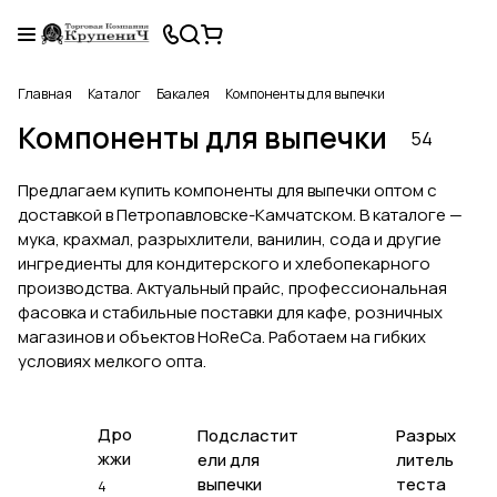
Главная
Каталог
Бакалея
Компоненты для выпечки
Компоненты для выпечки
54
Предлагаем купить компоненты для выпечки оптом с
доставкой в Петропавловске-Камчатском. В каталоге —
мука, крахмал, разрыхлители, ванилин, сода и другие
ингредиенты для кондитерского и хлебопекарного
производства. Актуальный прайс, профессиональная
фасовка и стабильные поставки для кафе, розничных
магазинов и объектов HoReCa. Работаем на гибких
условиях мелкого опта.
Дро
Подсластит
Разрых
жжи
ели для
литель
выпечки
теста
4