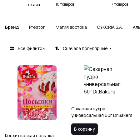
10 товаров
7 товаров
товара
Бренд
Preston
Магия востока
CYKORIA S.A.
Ал
Все фильтры
Сначала популярные
Сахарная пудра
универсальная 60г Dr.Bakers
В корзину
Кондитерская посыпка