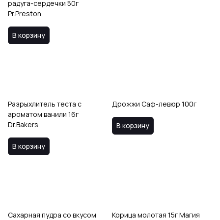
радуга-сердечки 50г
Pr.Preston
В корзину
Разрыхлитель теста с
Дрожжи Саф-левюр 100г
ароматом ванили 16г
Dr.Bakers
В корзину
В корзину
Сахарная пудра со вкусом
Корица молотая 15г Магия