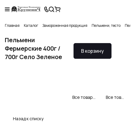
Главная
Каталог
Замороженная продукция
Пельмени, тесто
Пельм
Пельмени
Фермерские 400г /
В корзину
700г Село Зеленое
Все товары Село Зеленое
Все товары категории
Назад к списку