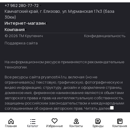
+7 962 280-77-72
Камчатский край, г. Елизово, ул. Мурманская 17к3 (база
30км)
Интернет-магазин
Компания
© 2026 ТМ Крупенич
Конфиденциальность
Поддержка сайта
На информационном ресурсе применяются
рекомендательные
технологии
.
Все ресурсы сайта pryanosti41.ru, включая (но не
ограничиваясь) текстовую, графическую, фотографическую и
видео информацию, структуру, дизайн и оформление страниц,
доменное имя, фирменное наименование являются объектами
авторского права и прав на интеллектуальную собственность,
защищены российским законодательством и международными
соглашениями об охране авторских прав.
Читать далее
Главная
Каталог
Избранные
Контакты
Бренды
Компания