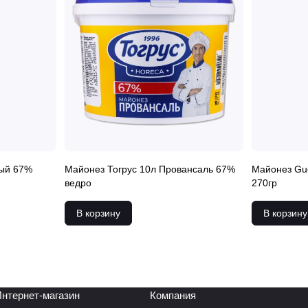
вый 67%
Майонез Тогрус 10л Провансаль 67%
Майонез Gu
ведро
270гр
В корзину
В корзину
нтернет-магазин
Компания