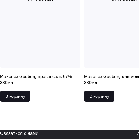
Майонез Gudberg провансаль 67%
Майонез Gudberg оливко
380мл
380мл
В корзину
В корзину
Связаться с нами
И