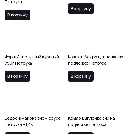
Петруха
В корзину
В корзину
Фарш Аппетитный куриный
Мякоть бедра цыпленка на
750г Петруха
подложке Петруха
В корзину
В корзину
Бедро в майонезном соусе
Крыло цыпленка с/м на
Петруха ~1,4кг
подложке Петруха