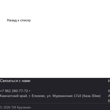
Назад к списку
Связаться с нами
И
+7 962 280-77-72
К
Камчатский край, г. Елизово, ул. Мурманская 17к3 (база 30км)
А
© 2026 ТМ Крупенич