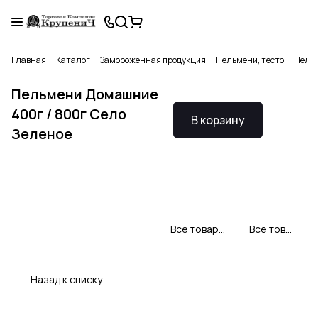
Главная
Каталог
Замороженная продукция
Пельмени, тесто
Пельм
Пельмени Домашние
400г / 800г Село
В корзину
Зеленое
Все товары Село Зеленое
Все товары категории
Назад к списку