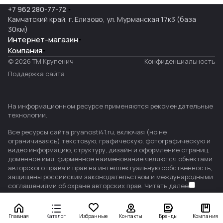
+7 962 280-77-72
Камчатский край, г. Елизово, ул. Мурманская 17к3 (база
30км)
Интернет-магазин
Компания
© 2026 ТМ Крупенич
Конфиденциальность
Поддержка сайта
На информационном ресурсе применяются
рекомендательные
технологии
.
Все ресурсы сайта pryanosti41.ru, включая (но не
ограничиваясь) текстовую, графическую, фотографическую и
видео информацию, структуру, дизайн и оформление страниц,
доменное имя, фирменное наименование являются объектами
авторского права и прав на интеллектуальную собственность,
защищены российским законодательством и международными
соглашениями об охране авторских прав.
Читать далее
Главная
Каталог
Избранные
Контакты
Бренды
Компания