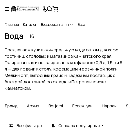
Главная
Каталог
Воды, соки, напитки
Вода
Вода
16
Предлагаем купить минеральную воду оптом для кафе,
гостиниц, столовых и магазинов Камчатского края.
Газированная и негазированная в фасовке 0,5 л, 1,5 л и 5
л — для подачи к столу, кофемашин и розничной полки.
Мелкий опт, выгодный прайс и надежный поставщик с
быстрой доставкой со склада в Петропавловске-
Камчатском.
Бренд
Архыз
Borjomi
Ессентуки
Нарзан
S
Все фильтры
Сначала популярные