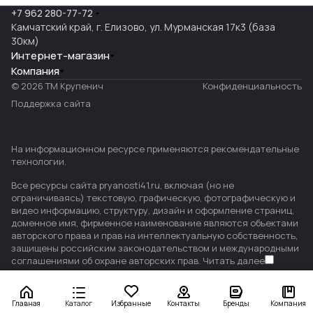
+7 962 280-77-72
Камчатский край, г. Елизово, ул. Мурманская 17к3 (база
30км)
Интернет-магазин
Компания
© 2026 ТМ Крупенич
Конфиденциальность
Поддержка сайта
На информационном ресурсе применяются
рекомендательные
технологии
.
Все ресурсы сайта pryanosti41.ru, включая (но не
ограничиваясь) текстовую, графическую, фотографическую и
видео информацию, структуру, дизайн и оформление страниц,
доменное имя, фирменное наименование являются объектами
авторского права и прав на интеллектуальную собственность,
защищены российским законодательством и международными
соглашениями об охране авторских прав.
Читать далее
Главная
Каталог
Избранные
Контакты
Бренды
Компания