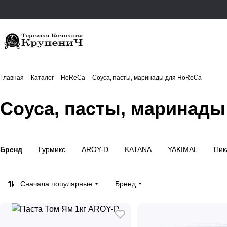
Главная
Каталог
HoReCa
Соуса, пасты, маринады для HoReCa
Соуса, пасты, маринады
Бренд
Гурмикс
AROY-D
KATANA
YAKIMAL
Пик
Сначала популярные
Бренд