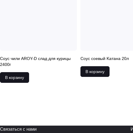
Соус чили AROY-D слад для курицы
Соус соевый Kатана 20л
2400г
В корзину
В корзину
Связаться с нами
И