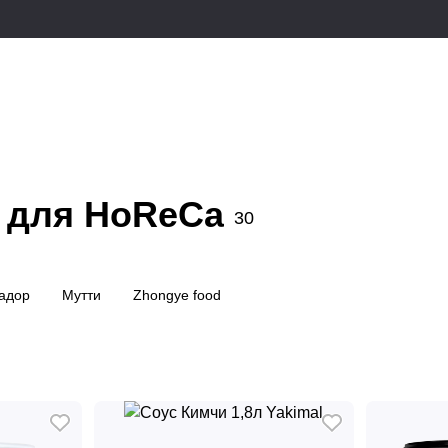
 для HoReCa
30
адор
Мутти
Zhongye food