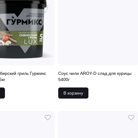
ирский гриль Гурмикс
Соус чили AROY-D слад для курицы
5кг
5400г
В корзину