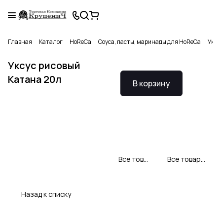
Главная
Каталог
HoReCa
Соуса, пасты, маринады для HoReCa
Уксу
Уксус рисовый
Катана 20л
В корзину
Все товары KATANA
Все товары категории
Назад к списку