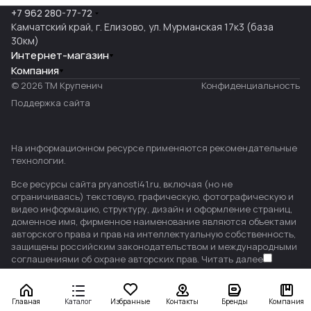
+7 962 280-77-72
Камчатский край, г. Елизово, ул. Мурманская 17к3 (база
30км)
Интернет-магазин
Компания
© 2026 ТМ Крупенич
Конфиденциальность
Поддержка сайта
На информационном ресурсе применяются
рекомендательные
технологии
.
Все ресурсы сайта pryanosti41.ru, включая (но не
ограничиваясь) текстовую, графическую, фотографическую и
видео информацию, структуру, дизайн и оформление страниц,
доменное имя, фирменное наименование являются объектами
авторского права и прав на интеллектуальную собственность,
защищены российским законодательством и международными
соглашениями об охране авторских прав.
Читать далее
Главная
Каталог
Избранные
Контакты
Бренды
Компания