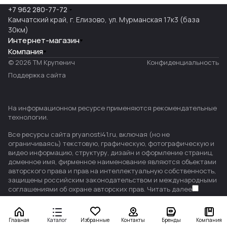
+7 962 280-77-72
Камчатский край, г. Елизово, ул. Мурманская 17к3 (база
30км)
Интернет-магазин
Компания
© 2026 ТМ Крупенич
Конфиденциальность
Поддержка сайта
На информационном ресурсе применяются
рекомендательные
технологии
.
Все ресурсы сайта pryanosti41.ru, включая (но не
ограничиваясь) текстовую, графическую, фотографическую и
видео информацию, структуру, дизайн и оформление страниц,
доменное имя, фирменное наименование являются объектами
авторского права и прав на интеллектуальную собственность,
защищены российским законодательством и международными
соглашениями об охране авторских прав.
Читать далее
Главная
Каталог
Избранные
Контакты
Бренды
Компания