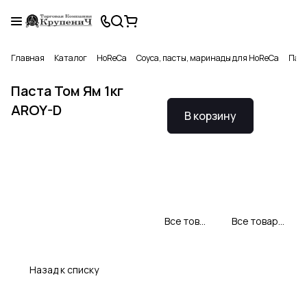
Главная
Каталог
HoReCa
Соуса, пасты, маринады для HoReCa
Паст
Паста Том Ям 1кг
AROY-D
В корзину
Все товары AROY-D
Все товары категории
Назад к списку