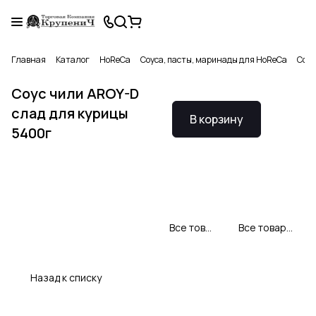
Главная
Каталог
HoReCa
Соуса, пасты, маринады для HoReCa
Соус
Соус чили AROY-D
слад для курицы
В корзину
5400г
Все товары AROY-D
Все товары категории
Назад к списку