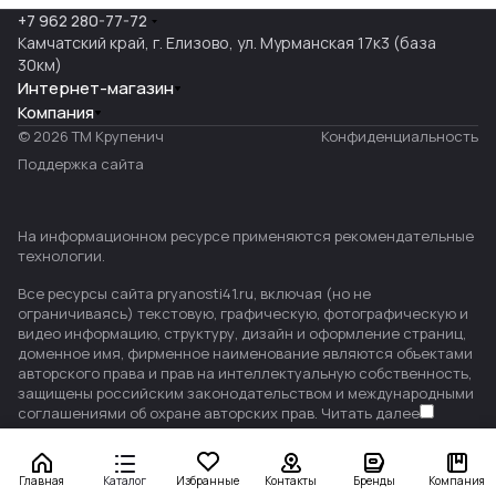
+7 962 280-77-72
Камчатский край, г. Елизово, ул. Мурманская 17к3 (база
30км)
Интернет-магазин
Компания
© 2026 ТМ Крупенич
Конфиденциальность
Поддержка сайта
На информационном ресурсе применяются
рекомендательные
технологии
.
Все ресурсы сайта pryanosti41.ru, включая (но не
ограничиваясь) текстовую, графическую, фотографическую и
видео информацию, структуру, дизайн и оформление страниц,
доменное имя, фирменное наименование являются объектами
авторского права и прав на интеллектуальную собственность,
защищены российским законодательством и международными
соглашениями об охране авторских прав.
Читать далее
Главная
Каталог
Избранные
Контакты
Бренды
Компания