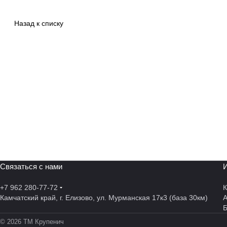
Назад к списку
Связаться с нами
И
+7 962 280-77-72
К
Камчатский край, г. Елизово, ул. Мурманская 17к3 (база 30км)
А
© 2026 ТМ Крупенич