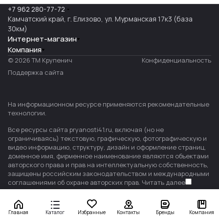
+7 962 280-77-72
Камчатский край, г. Елизово, ул. Мурманская 17к3 (база
30км)
Интернет-магазин
Компания
© 2026 ТМ Крупенич
Конфиденциальность
Поддержка сайта
На информационном ресурсе применяются
рекомендательные
технологии
.
Все ресурсы сайта pryanosti41.ru, включая (но не
ограничиваясь) текстовую, графическую, фотографическую и
видео информацию, структуру, дизайн и оформление страниц,
доменное имя, фирменное наименование являются объектами
авторского права и прав на интеллектуальную собственность,
защищены российским законодательством и международными
соглашениями об охране авторских прав.
Читать далее
Главная
Каталог
Избранные
Контакты
Бренды
Компания