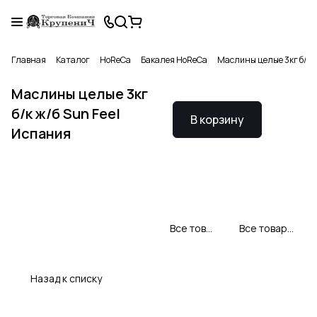
Главная
Каталог
HoReCa
Бакалея HoReCa
Маслины целые 3кг б/к ж
Маслины целые 3кг
б/к ж/б Sun Feel
В корзину
Испания
Все товары Sunfeel
Все товары категории
Назад к списку