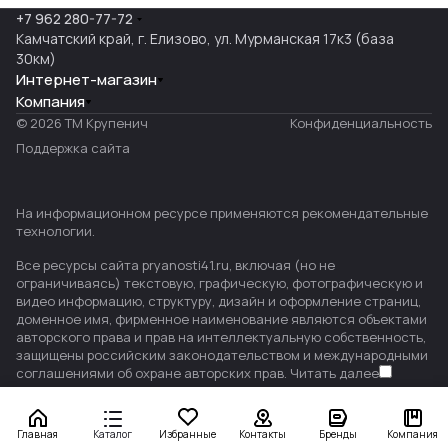
+7 962 280-77-72
Камчатский край, г. Елизово, ул. Мурманская 17к3 (база
30км)
Интернет-магазин
Компания
© 2026 ТМ Крупенич
Конфиденциальность
Поддержка сайта
На информационном ресурсе применяются
рекомендательные
технологии
.
Все ресурсы сайта pryanosti41.ru, включая (но не
ограничиваясь) текстовую, графическую, фотографическую и
видео информацию, структуру, дизайн и оформление страниц,
доменное имя, фирменное наименование являются объектами
авторского права и прав на интеллектуальную собственность,
защищены российским законодательством и международными
соглашениями об охране авторских прав.
Читать далее
Главная
Каталог
Избранные
Контакты
Бренды
Компания