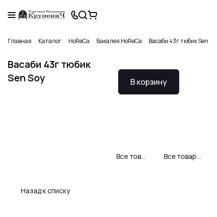
Главная
Каталог
HoReCa
Бакалея HoReCa
Васаби 43г тюбик Sen So
Васаби 43г тюбик
Sen Soy
В корзину
Все товары Sen Soy
Все товары категории
Назад к списку