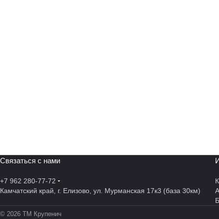
Связаться с нами
И
+7 962 280-77-72
К
Камчатский край, г. Елизово, ул. Мурманская 17к3 (база 30км)
А
© 2026 ТМ Крупенич