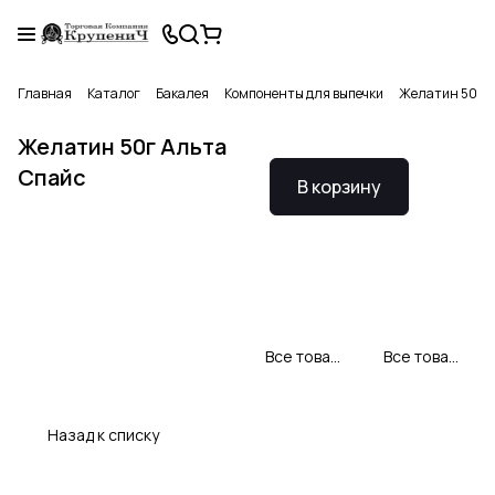
Главная
Каталог
Бакалея
Компоненты для выпечки
Желатин 50г А
Желатин 50г Альта
Спайс
В корзину
Все товары Альтаспайс
Все товары категории
Назад к списку