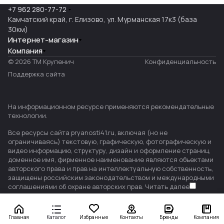
+7 962 280-77-72
Камчатский край, г. Елизово, ул. Мурманская 17к3 (база
30км)
Интернет-магазин
Компания
© 2026 ТМ Крупенич
Конфиденциальность
Поддержка сайта
На информационном ресурсе применяются
рекомендательные
технологии
.
Все ресурсы сайта pryanosti41.ru, включая (но не
ограничиваясь) текстовую, графическую, фотографическую и
видео информацию, структуру, дизайн и оформление страниц,
доменное имя, фирменное наименование являются объектами
авторского права и прав на интеллектуальную собственность,
защищены российским законодательством и международными
соглашениями об охране авторских прав.
Читать далее
Главная
Каталог
Избранные
Контакты
Бренды
Компания