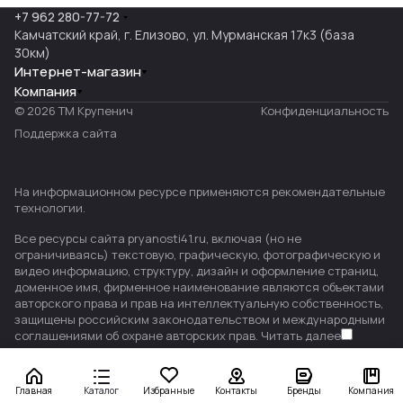
+7 962 280-77-72
Камчатский край, г. Елизово, ул. Мурманская 17к3 (база
30км)
Интернет-магазин
Компания
© 2026 ТМ Крупенич
Конфиденциальность
Поддержка сайта
На информационном ресурсе применяются
рекомендательные
технологии
.
Все ресурсы сайта pryanosti41.ru, включая (но не
ограничиваясь) текстовую, графическую, фотографическую и
видео информацию, структуру, дизайн и оформление страниц,
доменное имя, фирменное наименование являются объектами
авторского права и прав на интеллектуальную собственность,
защищены российским законодательством и международными
соглашениями об охране авторских прав.
Читать далее
Главная
Каталог
Избранные
Контакты
Бренды
Компания