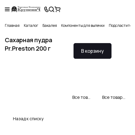
Главная
Каталог
Бакалея
Компоненты для выпечки
Подсластители
Сахарная пудра
Pr.Preston 200 г
В корзину
Все товары Preston
Все товары категории
Назад к списку