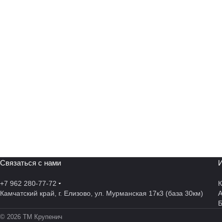
Связаться с нами
И
+7 962 280-77-72
К
Камчатский край, г. Елизово, ул. Мурманская 17к3 (база 30км)
А
© 2026 ТМ Крупенич