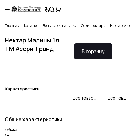
Главная
Каталог
Воды, соки, напитки
Соки, нектары
Нектар Малины
Нектар Малины 1л
ТМ Азери-Гранд
В корзину
Характеристики
Все товары ЗАО БакуКонсерв
Все товары категории
Общие характеристики
Объем