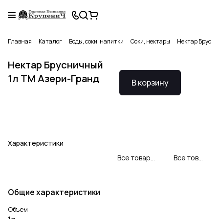
Главная
Каталог
Воды, соки, напитки
Соки, нектары
Нектар Брусни
Нектар Брусничный
1л ТМ Азери-Гранд
В корзину
Характеристики
Все товары ЗАО БакуКонсерв
Все товары категории
Общие характеристики
Объем