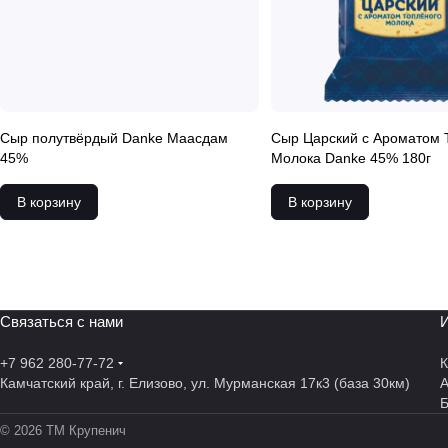
Сыр полутвёрдый Danke Маасдам
Сыр Царский с Ароматом 
45%
Молока Danke 45% 180г
В корзину
В корзину
Связаться с нами
И
+7 962 280-77-72
К
Камчатский край, г. Елизово, ул. Мурманская 17к3 (база 30км)
А
© 2026 ТМ Крупенич