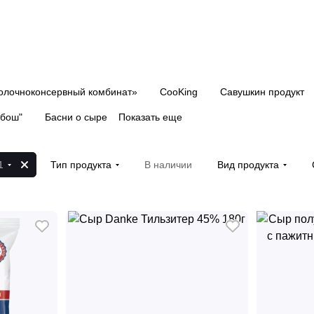
олочноконсервный комбинат»
CooKing
Савушкин продукт
абош"
Басни о сыре
Показать еще
1
Тип продукта
В наличии
Вид продукта