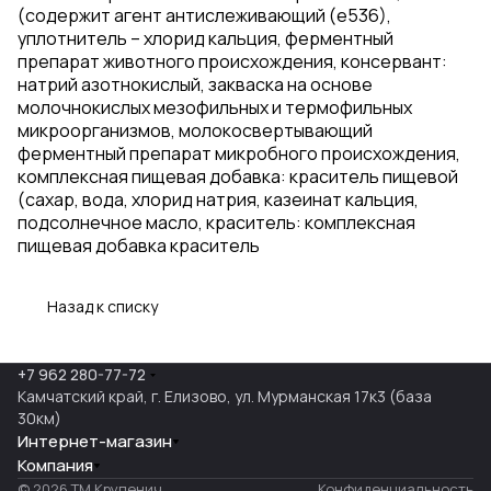
(содержит агент антислеживающий (е536),
уплотнитель – хлорид кальция, ферментный
препарат животного происхождения, консервант:
натрий азотнокислый, закваска на основе
молочнокислых мезофильных и термофильных
микроорганизмов, молокосвертывающий
ферментный препарат микробного происхождения,
комплексная пищевая добавка: краситель пищевой
(сахар, вода, хлорид натрия, казеинат кальция,
подсолнечное масло, краситель: комплексная
пищевая добавка краситель
Назад к списку
+7 962 280-77-72
Камчатский край, г. Елизово, ул. Мурманская 17к3 (база
30км)
Интернет-магазин
Компания
© 2026 ТМ Крупенич
Конфиденциальность