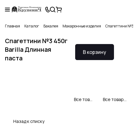
Главная
Каталог
Бакалея
Макаронные изделия
Спагеттини №3 45
Спагеттини №3 450г
Barilla Длинная
В корзину
паста
Все товары Barilla
Все товары категории
Назад к списку