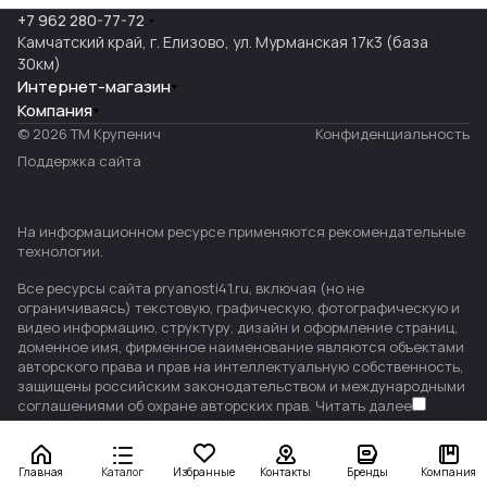
+7 962 280-77-72
Камчатский край, г. Елизово, ул. Мурманская 17к3 (база
30км)
Интернет-магазин
Компания
© 2026 ТМ Крупенич
Конфиденциальность
Поддержка сайта
На информационном ресурсе применяются
рекомендательные
технологии
.
Все ресурсы сайта pryanosti41.ru, включая (но не
ограничиваясь) текстовую, графическую, фотографическую и
видео информацию, структуру, дизайн и оформление страниц,
доменное имя, фирменное наименование являются объектами
авторского права и прав на интеллектуальную собственность,
защищены российским законодательством и международными
соглашениями об охране авторских прав.
Читать далее
Главная
Каталог
Избранные
Контакты
Бренды
Компания