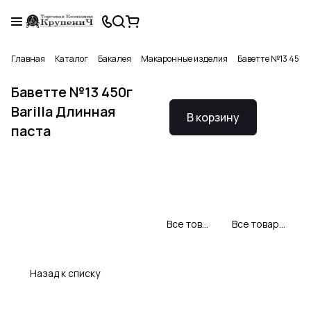
Главная
Каталог
Бакалея
Макаронные изделия
Баветте №13 450г 
Баветте №13 450г
Barilla Длинная
В корзину
паста
Все товары Barilla
Все товары категории
Назад к списку