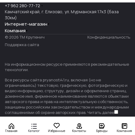
+7 962 280-77-72
Камчатский край, г. Елизово, ул. Мурманская 17к3 (база
30км)
Интернет-магазин
Компания
© 2026 ТМ Крупенич
Конфиденциальность
Поддержка сайта
На информационном ресурсе применяются
рекомендательные
технологии
.
Все ресурсы сайта pryanosti41.ru, включая (но не
ограничиваясь) текстовую, графическую, фотографическую и
видео информацию, структуру, дизайн и оформление страниц,
доменное имя, фирменное наименование являются объектами
авторского права и прав на интеллектуальную собственность,
защищены российским законодательством и международными
соглашениями об охране авторских прав.
Читать далее
Главная
Каталог
Избранные
Контакты
Бренды
Компания