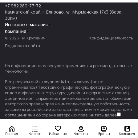
+7 962 280-77-72
Камчатский край, г. Елизово, ул. Мурманская 17к3 (база
30км)
Интернет-магазин
Компания
© 2026 ТМ Крупенич
Конфиденциальность
Поддержка сайта
На информационном ресурсе применяются
рекомендательные
технологии
.
Все ресурсы сайта pryanosti41.ru, включая (но не
ограничиваясь) текстовую, графическую, фотографическую и
видео информацию, структуру, дизайн и оформление страниц,
доменное имя, фирменное наименование являются объектами
авторского права и прав на интеллектуальную собственность,
защищены российским законодательством и международными
соглашениями об охране авторских прав.
Читать далее
Главная
Каталог
Избранные
Контакты
Бренды
Компания