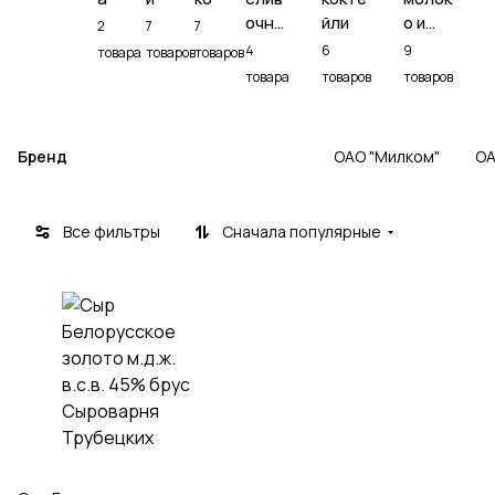
очно
йли
о и
2
7
7
е
сливк
4
6
9
товара
товаров
товаров
и
товара
товаров
товаров
Бренд
Сыроварня Трубецких
ОАО "Милком"
ОА
Все фильтры
Сначала популярные