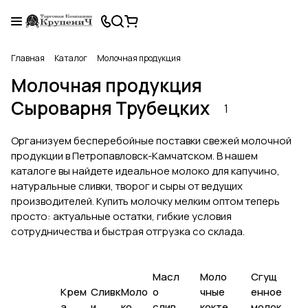
Главная
Каталог
Молочная продукция
Молочная продукция
Сыроварня Трубецких
1
Организуем бесперебойные поставки свежей молочной
продукции в Петропавловск-Камчатском. В нашем
каталоге вы найдете идеальное молоко для капучино,
натуральные сливки, творог и сыры от ведущих
производителей. Купить молочку мелким оптом теперь
просто: актуальные остатки, гибкие условия
сотрудничества и быстрая отгрузка со склада.
Масл
Моло
Сгущ
Крем
Сливк
Моло
о
чные
енное
а
и
ко
слив
кокте
молок