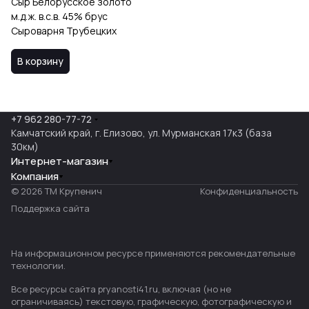
Сыр Белорусское золото
м.д.ж. в.с.в. 45% брус
Сыроварня Трубецких
В корзину
+7 962 280-77-72
Камчатский край, г. Елизово, ул. Мурманская 17к3 (база
30км)
Интернет-магазин
Компания
© 2026 ТМ Крупенич
Конфиденциальность
Поддержка сайта
На информационном ресурсе применяются
рекомендательные
технологии
.
Все ресурсы сайта pryanosti41.ru, включая (но не
ограничиваясь) текстовую, графическую, фотографическую и