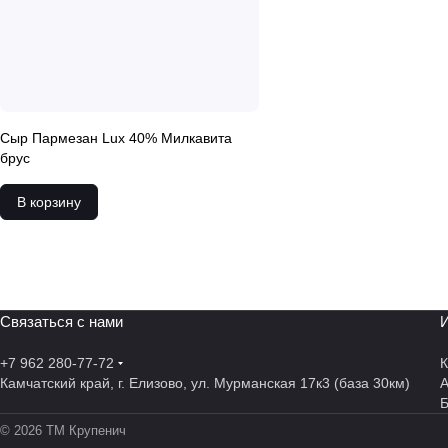
Сыр Пармезан Lux 40% Милкавита
брус
В корзину
Связаться с нами
И
+7 962 280-77-72
К
Камчатский край, г. Елизово, ул. Мурманская 17к3 (база 30км)
А
© 2026 ТМ Крупенич