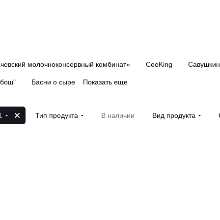
чевский молочноконсервный комбинат»
CooKing
Савушкин
абош"
Басни о сыре
Показать еще
1
Тип продукта
В наличии
Вид продукта