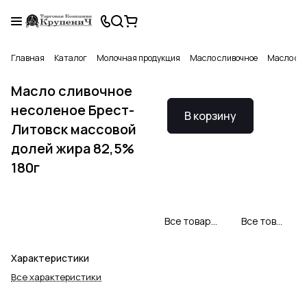
Главная
Каталог
Молочная продукция
Масло сливочное
Масло сли
Масло сливочное
несоленое Брест-
В корзину
Литовск массовой
долей жира 82,5%
180г
Все товары Брест-Литовск
Все товары категории
Характеристики
Все характеристики