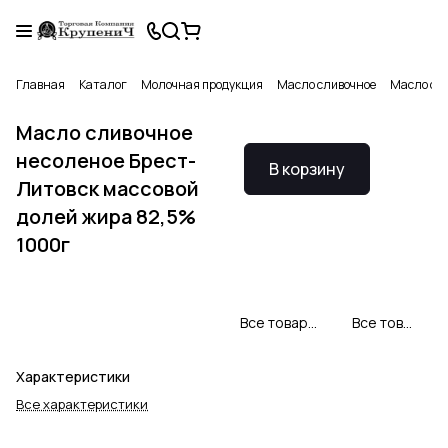
Главная
Каталог
Молочная продукция
Масло сливочное
Масло сли
Масло сливочное
несоленое Брест-
В корзину
Литовск массовой
долей жира 82,5%
1000г
Все товары Брест-Литовск
Все товары категории
Характеристики
Все характеристики