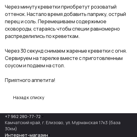
Через минуту креветки приобретут розоватый
оттенок. Настало время добавить паприку, острый
перец и соль. Перемешиваем содержимое
сковороды, стараясь чтобы специи равномерно
распределились по креветкам.
Через 30 секунд снимаем жареные креветки с огня.
Сервируем на тарелке вместе с приготовленным
соусом и подаем на стол.
Приятного аппетита!
Назад к списку
+7 962 280-77-72
Камчатский край, г. Елизово, ул. Мурманская 17к3 (база
30км)
Интернет-магазин