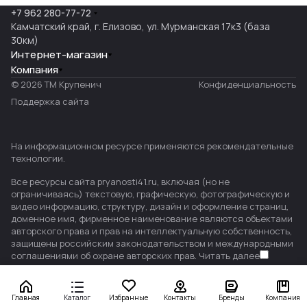
+7 962 280-77-72
Камчатский край, г. Елизово, ул. Мурманская 17к3 (база
30км)
Интернет-магазин
Компания
© 2026 ТМ Крупенич
Конфиденциальность
Поддержка сайта
На информационном ресурсе применяются
рекомендательные
технологии
.
Все ресурсы сайта pryanosti41.ru, включая (но не
ограничиваясь) текстовую, графическую, фотографическую и
видео информацию, структуру, дизайн и оформление страниц,
доменное имя, фирменное наименование являются объектами
авторского права и прав на интеллектуальную собственность,
защищены российским законодательством и международными
соглашениями об охране авторских прав.
Читать далее
Главная
Каталог
Избранные
Контакты
Бренды
Компания