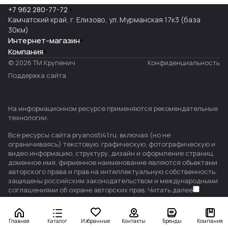
+7 962 280-77-72
Камчатский край, г. Елизово, ул. Мурманская 17к3 (база
30км)
Интернет-магазин
Компания
© 2026 ТМ Крупенич
Конфиденциальность
Поддержка сайта
На информационном ресурсе применяются
рекомендательные
технологии
.
Все ресурсы сайта pryanosti41.ru, включая (но не
ограничиваясь) текстовую, графическую, фотографическую и
видео информацию, структуру, дизайн и оформление страниц,
доменное имя, фирменное наименование являются объектами
авторского права и прав на интеллектуальную собственность,
защищены российским законодательством и международными
соглашениями об охране авторских прав.
Читать далее
Главная
Каталог
Избранные
Контакты
Бренды
Компания