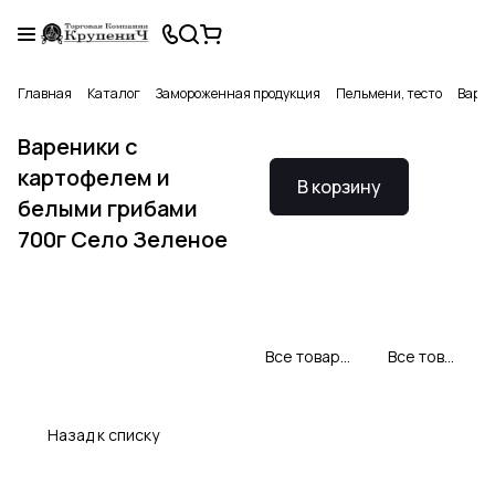
Главная
Каталог
Замороженная продукция
Пельмени, тесто
Варен
Вареники с
картофелем и
В корзину
белыми грибами
700г Село Зеленое
Все товары Село Зеленое
Все товары категории
Назад к списку