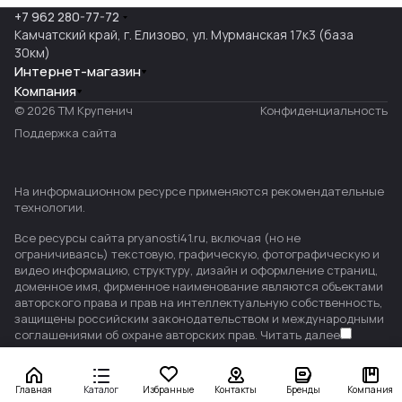
+7 962 280-77-72
Камчатский край, г. Елизово, ул. Мурманская 17к3 (база
30км)
Интернет-магазин
Компания
© 2026 ТМ Крупенич
Конфиденциальность
Поддержка сайта
На информационном ресурсе применяются
рекомендательные
технологии
.
Все ресурсы сайта pryanosti41.ru, включая (но не
ограничиваясь) текстовую, графическую, фотографическую и
видео информацию, структуру, дизайн и оформление страниц,
доменное имя, фирменное наименование являются объектами
авторского права и прав на интеллектуальную собственность,
защищены российским законодательством и международными
соглашениями об охране авторских прав.
Читать далее
Главная
Каталог
Избранные
Контакты
Бренды
Компания