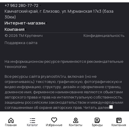
+7 962 280-77-72
Камчатский край, г. Елизово, ул. Мурманская 17к3 (база
30км)
Интернет-магазин
Компания
© 2026 ТМ Крупенич
Конфиденциальность
Поддержка сайта
На информационном ресурсе применяются
рекомендательные
технологии
.
Все ресурсы сайта pryanosti41.ru, включая (но не
ограничиваясь) текстовую, графическую, фотографическую и
видео информацию, структуру, дизайн и оформление страниц,
доменное имя, фирменное наименование являются объектами
авторского права и прав на интеллектуальную собственность,
защищены российским законодательством и международными
соглашениями об охране авторских прав.
Читать далее
Главная
Каталог
Избранные
Контакты
Бренды
Компания