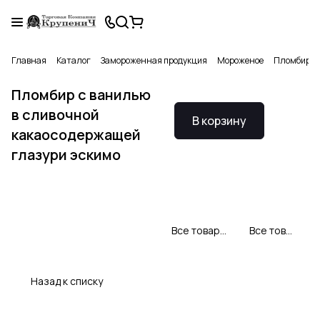
Главная
Каталог
Замороженная продукция
Мороженое
Пломбир с 
Пломбир с ванилью
в сливочной
В корзину
какаосодержащей
глазури эскимо
Все товары Свитлогорье
Все товары категории
Назад к списку