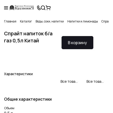
Главная
Каталог
Воды, соки, напитки
Напитки и лимонады
Спрайт 
Спрайт напиток б/а
газ 0,5л Китай
В корзину
Характеристики
Все товары Coca-cola
Все товары категории
Общие характеристики
Объем