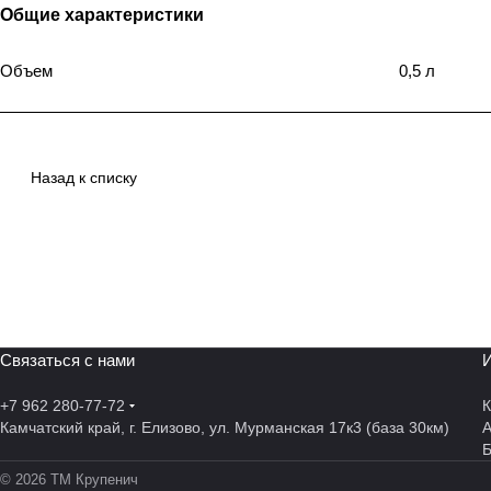
Общие характеристики
Объем
0,5 л
Назад к списку
Связаться с нами
И
+7 962 280-77-72
К
Камчатский край, г. Елизово, ул. Мурманская 17к3 (база 30км)
А
© 2026 ТМ Крупенич