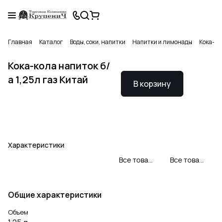
Главная
Каталог
Воды, соки, напитки
Напитки и лимонады
Кока-ко
Кока-кола напиток б/
а 1,25л газ Китай
В корзину
Характеристики
Все товары Coca-cola
Все товары категории
Общие характеристики
Объем