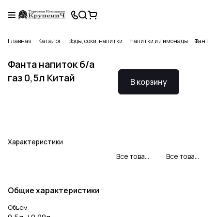
Главная
Каталог
Воды, соки, напитки
Напитки и лимонады
Фанта н
Фанта напиток б/а
газ 0,5л Китай
В корзину
Характеристики
Все товары Coca-cola
Все товары категории
Общие характеристики
Объем