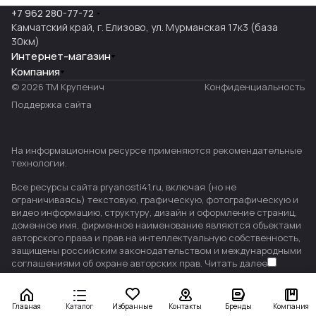
+7 962 280-77-72
Камчатский край, г. Елизово, ул. Мурманская 17к3 (база
30км)
Интернет-магазин
Компания
© 2026 ТМ Крупенич
Конфиденциальность
Поддержка сайта
На информационном ресурсе применяются
рекомендательные
технологии
.
Все ресурсы сайта pryanosti41.ru, включая (но не
ограничиваясь) текстовую, графическую, фотографическую и
видео информацию, структуру, дизайн и оформление страниц,
доменное имя, фирменное наименование являются объектами
авторского права и прав на интеллектуальную собственность,
защищены российским законодательством и международными
соглашениями об охране авторских прав.
Читать далее
Главная
Каталог
Избранные
Контакты
Бренды
Компания