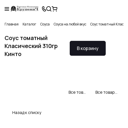
Главная
Каталог
Соуса
Соуса на любой вкус
Соус томатный Класич
Соус томатный
Класический 310гр
В корзину
Кинто
Все товары Кинто
Все товары категории
Назад к списку